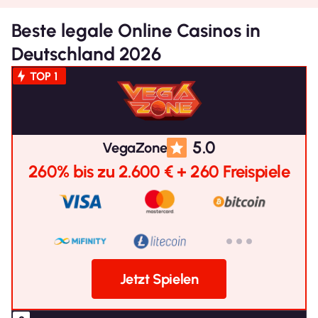
Beste legale Online Casinos in
Deutschland 2026
5.0
VegaZone
260% bis zu 2.600 € + 260 Freispiele
Jetzt Spielen