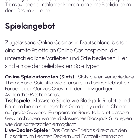
Transaktionen durchführen können, ohne ihre Bankdaten mit
dem Casino zu teilen.
Spielangebot
Zugelassene Online Casinos in Deutschland bieten
eine breite Palette an Online Casinospielen, die
unterschiedliche Vorlieben und Stile bedienen. Hier
sind einige der beliebtesten Spieltypen.
Online Spielautomaten (Slots)
: Slots bieten verschiedene
Themen und Spielstile wie Starburst mit seinen lebhaften
Farben oder Gonzo’s Quest mit dem einzigartigen
Avalanche-Mechanismus.
Tischspiele
: Klassische Spiele wie Blackjack, Roulette und
Baccara bieten strategisches Gameplay und die Chance
auf große Gewinne. Europäisches Roulette bietet bessere
Gewinnchancen, während Klassisches Blackjack Strategien
wie das Kartenzählen ermöglicht.
Live-Dealer-Spiele
: Das Casino-Erlebnis direkt auf den
Bildschirm, mit echten Dealern und Echtzeit-Interaktion.