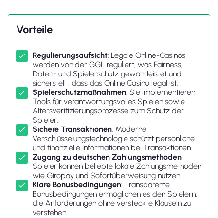
Vorteile
Regulierungsaufsicht
: Legale Online-Casinos
werden von der GGL reguliert, was Fairness,
Daten- und Spielerschutz gewährleistet und
sicherstellt, dass das Online Casino legal ist.
Spielerschutzmaßnahmen
: Sie implementieren
Tools für verantwortungsvolles Spielen sowie
Altersverifizierungsprozesse zum Schutz der
Spieler.
Sichere Transaktionen
: Moderne
Verschlüsselungstechnologie schützt persönliche
und finanzielle Informationen bei Transaktionen.
Zugang zu deutschen Zahlungsmethoden
:
Spieler können beliebte lokale Zahlungsmethoden
wie Giropay und Sofortüberweisung nutzen.
Klare Bonusbedingungen
: Transparente
Bonusbedingungen ermöglichen es den Spielern,
die Anforderungen ohne versteckte Klauseln zu
verstehen.