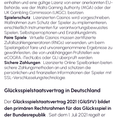
einhalten und eine gültige Lizenz von einer anerkannten EU-
Behörde, wie der Malta Gaming Authority (MGA) oder der
UK Gambling Commission (UKGC), besitzen.
Spielerschutz
: Lizenzierten Casinos wird vorgeschrieben,
Maßnahmen zum Schutz der Spieler zu implementieren,
einschließlich Instrumenten für verantwortungsbewusstes
Spielen, Selbstsperroptionen und Einzahlungslimits.
Faire Spiele
: Virtuelle Casinos müssen zertifizierte
Zufallszahlengeneratoren (RNGs) verwenden, um beim
Spielangebot faire und unvoreingenommene Ergebnisse zu
gewährleisten, die von unabhängigen Prüfstellen wie
eCOGRA, iTechLabs oder GLI überprüft werden.
Sichere Zahlungen
: Lizenzierte Online Spielbanken bieten
sichere Zahlungsmethoden an und schützen die
persönlichen und finanziellen Informationen der Spieler mit
SSL-Verschlüsselungstechnologie.
Glücksspielstaatsvertrag in Deutschland
Der
Glücksspielstaatsvertrag 2021 (GlüStV) bildet
den primären Rechtsrahmen für das Glücksspiel in
der Bundesrepublik
. Seit dem 1. Juli 2021 regelt er