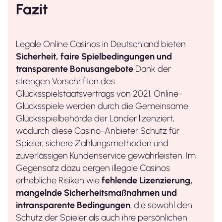
Fazit
Legale Online Casinos in Deutschland bieten
Sicherheit, faire Spielbedingungen und
transparente Bonusangebote
Dank der
strengen Vorschriften des
Glücksspielstaatsvertrags von 2021. Online-
Glücksspiele werden durch die Gemeinsame
Glücksspielbehörde der Länder lizenziert,
wodurch diese Casino-Anbieter Schutz für
Spieler, sichere Zahlungsmethoden und
zuverlässigen Kundenservice gewährleisten. Im
Gegensatz dazu bergen illegale Casinos
erhebliche Risiken wie
fehlende Lizenzierung,
mangelnde Sicherheitsmaßnahmen und
intransparente Bedingungen
, die sowohl den
Schutz der Spieler als auch ihre persönlichen