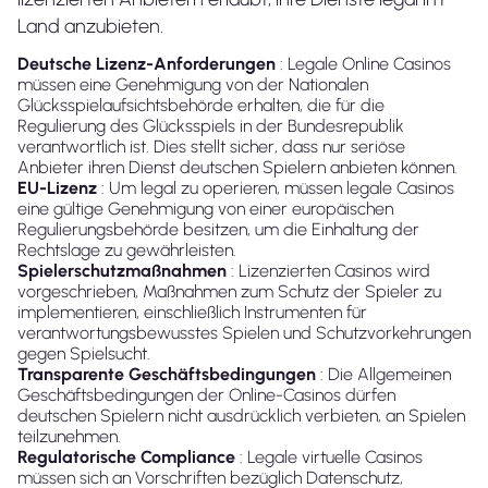
Land anzubieten.
Deutsche Lizenz-Anforderungen
: Legale Online Casinos
müssen eine Genehmigung von der Nationalen
Glücksspielaufsichtsbehörde erhalten, die für die
Regulierung des Glücksspiels in der Bundesrepublik
verantwortlich ist. Dies stellt sicher, dass nur seriöse
Anbieter ihren Dienst deutschen Spielern anbieten können.
EU-Lizenz
: Um legal zu operieren, müssen legale Casinos
eine gültige Genehmigung
von einer europäischen
Regulierungsbehörde besitzen, um die Einhaltung der
Rechtslage zu gewährleisten.
Spielerschutzmaßnahmen
: Lizenzierten Casinos wird
vorgeschrieben, Maßnahmen zum Schutz der Spieler zu
implementieren, einschließlich Instrumenten für
verantwortungsbewusstes Spielen und Schutzvorkehrungen
gegen Spielsucht.
Transparente Geschäftsbedingungen
: Die Allgemeinen
Geschäftsbedingungen der Online-Casinos dürfen
deutschen Spielern nicht ausdrücklich verbieten, an Spielen
teilzunehmen.
Regulatorische Compliance
: Legale virtuelle Casinos
müssen sich an Vorschriften bezüglich Datenschutz,