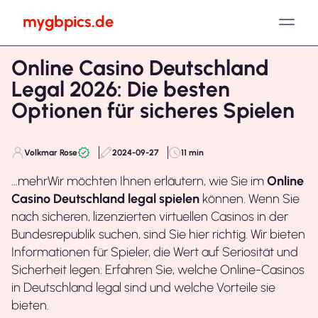
mygbpics.de
Online Casino Deutschland
Legal 2026: Die besten
Optionen für sicheres Spielen
Volkmar Rose
2024-09-27
11 min
...mehr
Wir möchten Ihnen erläutern, wie Sie im
Online
Casino Deutschland legal spielen
können. Wenn Sie
nach sicheren, lizenzierten virtuellen Casinos in der
Bundesrepublik suchen, sind Sie hier richtig. Wir bieten
Informationen für Spieler, die Wert auf Seriosität und
Sicherheit legen. Erfahren Sie, welche Online-Casinos
in Deutschland legal sind und welche Vorteile sie
bieten.