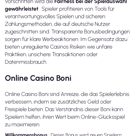
Vorschriften wird die
Fairness bei der Spielauswahl
gewährleistet
. Spieler profitieren von Tools für
verantwortungsvolles Spielen und sicheren
Zahlungsmethoden, die auf deutsche Nutzer
zugeschnitten sind. Transparente Bonusbedingungen
sorgen für klare Werbeaktionen. Im Gegensatz dazu
bieten unregulierte Casinos Risiken wie unfaire
Praktiken, unsichere Transaktionen oder
Datenmissbrauch.
Online Casino Boni
Online Casino Boni sind Anreize, die das Spielerlebnis
verbessern, indem sie zusätzliches Geld oder
Freispiele bieten. Das Verständnis dieser Boni kann
Spielern helfen, ihren Wert beim Online-Glücksspiel
zu maximieren.
Willkommensbonus
: Dieser Bonus wird neuen Spielern