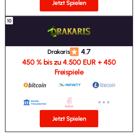
Jetzt Spielen
4.7
Drakaris
450 % bis zu 4.500 EUR + 450
Freispiele
Jetzt Spielen