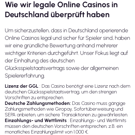
Wie wir legale Online Casinos in
Deutschland überprüft haben
Um sicherzustellen, dass in Deutschland operierende
Online Casinos legal und sicher für Spieler sind, haben
wir eine gründliche Bewertung anhand mehrerer
wichtiger Kriterien durchgeführt. Unser Fokus liegt auf
der Einhaltung des deutschen
Glücksspielstaatsvertrags sowie der allgemeinen
Spielererfahrung.
Lizenz der GGL
: Das Casino benötigt eine Lizenz nach dem
deutschen Glücksspielstaatsvertrag, um den strengen
Vorschriften zu entsprechen.
Deutsche Zahlungsmethoden:
Das Casino muss gängige
Zahlungsmethoden wie Giropay, Sofortüberweisung und
SEPA anbieten, um sichere Transaktionen zu gewährleisten.
Einzahlungs- und Wettlimits
: Einzahlungs- und Wettlimits
müssen den deutschen Vorschriften entsprechen, z.B. ein
monatliches Einzahlungslimit von 1.000 €.