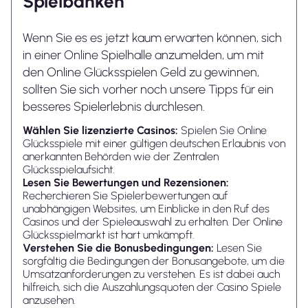
Spielbanken
Wenn Sie es es jetzt kaum erwarten können, sich
in einer Online Spielhalle anzumelden, um mit
den Online Glücksspielen Geld zu gewinnen,
sollten Sie sich vorher noch unsere Tipps für ein
besseres Spielerlebnis durchlesen.
Wählen Sie lizenzierte Casinos:
Spielen Sie Online
Glücksspiele mit einer gültigen deutschen Erlaubnis von
anerkannten Behörden wie der Zentralen
Glücksspielaufsicht.
Lesen Sie Bewertungen und Rezensionen:
Recherchieren Sie Spielerbewertungen auf
unabhängigen Websites, um Einblicke in den Ruf des
Casinos und der Spieleauswahl zu erhalten. Der Online
Glücksspielmarkt ist hart umkämpft.
Verstehen Sie die Bonusbedingungen:
Lesen Sie
sorgfältig die Bedingungen der Bonusangebote, um die
Umsatzanforderungen zu verstehen. Es ist dabei auch
hilfreich, sich die Auszahlungsquoten der Casino Spiele
anzusehen.