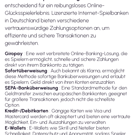
entscheidend für ein reibungsloses Online-
Glücksspielerlebnis. Lizenzierte Internet-Spielbanken
in Deutschland bieten verschiedene
vertrauenswürdige Zahlungsoptionen an, um
effiziente und sichere Transaktionen zu
gewährleisten.
Giropay
: Eine weit verbreitete Online-Banking-Lösung, die
es Spielern ermöglicht, schnelle und sichere Zahlungen
direkt von ihrem Bankkonto zu tätigen.
Sofortüberweisung
: Auch bekannt als Klarna, ermöglicht
diese Methode sofortige Banküberweisungen und erlaubt
es Spielern, Geld direkt von ihren Konten einzuzahlen.
SEPA-Banküberweisung
: Eine Standardmethode für den
Geldtransfer zwischen europäischen Bankkonten, geeignet
für größere Transaktionen, jedoch nicht die schnellste
Option.
Kredit-/Debitkarten
: Gängige Karten wie Visa und
Mastercard werden oft akzeptiert und bieten eine vertraute
Möglichkeit, Ein- und Auszahlungen zu verwalten.
E-Wallets
: E-Wallets wie Skrill und Neteller bieten
Schnelligkeit, Datenschutz und Anonymität, sodass Spieler