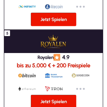
Jetzt Spielen
4.9
Royalen
bis zu 5,000 € + 200 Freispiele
Jetzt Spielen